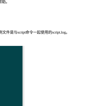
帮助。
是与script命令一起使用的script.log。