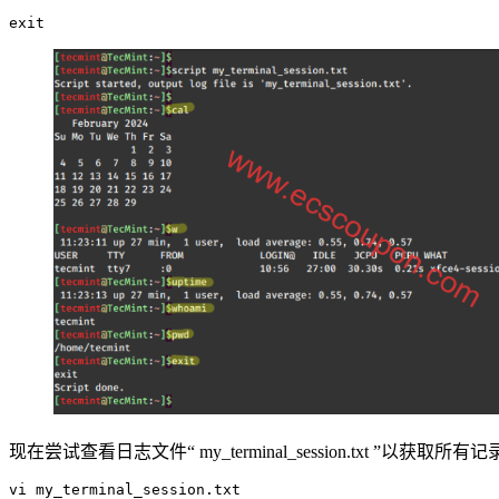
exit
现在尝试查看日志文件“ my_terminal_session.txt
vi my_terminal_session.txt