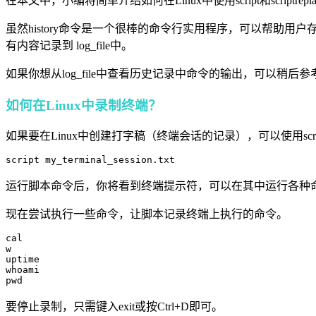
在本文中，小编将简单介绍如何在Linux中使用script和scr
虽然history命令是一个很棒的命令行实用程序，可以帮助用
有内容记录到 log_file中。
如果你想从log_file中查看历史记录中命令的输出，可以稍后参
如何在Linux中录制终端？
如果要在Linux中创建打字稿（终端会话的记录），可以使用scr
script my_terminal_session.txt
运行脚本命令后，你将看到终端提示符，可以在其中运行各种命令，并且你的终
现在尝试执行一些命令，让脚本记录终端上执行的命令。
cal

w

uptime

whoami

pwd
要停止录制，只需键入exit或按Ctrl+D即可。