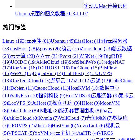
实现从Mac连接远程
Ubuntu桌面的图文教程
2023-11-07
热门标签
Linux (193)
云硬件 (81)
Ubuntu (45)
LisaHost (41)
雨云服务器
(38)
JustHost (28)
Zgovps (26)
荫云 (25)
ZoroCloud (23)
慈云数据
(23)
云计算 (23)
六六云 (22)
Evoxt (21)
V5Net (19)
DigiRDP
(19)
UQIDC (19)
AkileCloud (19)
SoftShellWeb (18)
edgeNAT
(17)
DogYun (16)
TOTHOST (16)
TudCloud (15)
BitsFlow
(15)
WePC (15)
DigitalVirt (14)
TmhHost (14)
UUUVPS
(13)
OneTechCloud (13)
野草云 (12)
ZJI (12)
云途 (12)
CubeCloud
(11)
Debian (11)
CstoneCloud (11)
HostKVM (10)
数据中心
(10)
SaltyFish (10)
恒创科技 (9)
HostVDS (9)
云服务器 (9)
莱卡云
(9)
LocVPS (9)
JuHost (9)
鲨鱼机房 (9)
HHost (9)
MoonVM
(8)
DataOnline (8)
IP地址 (8)
服务器管理面板 (8)
Pia云
(8)
AkkoCloud (8)
Kvmla (7)
VollCloud (7)
赤鱼网络 (7)
数据库
(7)
UFOVPS (7)
Zlidc (6)
HostYun (6)
NovixLink (6)
裸机云
(5)
VPSCAT (5)
YxVM (4)
云主机 (4)
AaITR (4)
VIRCS