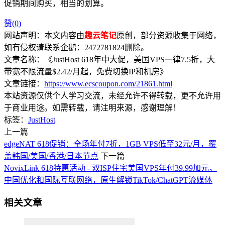
促销期间购买，相当的划算。
赞(
0
)
网站声明：本文内容由
趣云笔记
原创，部分资源收集于网络，
如有侵权请联系企鹅：2472781824删除。
文章名称：《JustHost 618年中大促，美国VPS一律7.5折，大
带宽不限流量$2.42/月起，免费切换IP和机房》
文章链接：
https://www.ecscoupon.com/21861.html
本站资源仅供个人学习交流，未经允许不得转载，更不允许用
于商业用途。如需转载，请注明来源，感谢理解！
标签：
JustHost
上一篇
edgeNAT 618促销：全场年付7折，1GB VPS低至32元/月，覆
盖韩国/美国/香港/日本节点
下一篇
NovixLink 618特惠活动 - 双ISP住宅美国VPS年付39.99加元，
中国优化和国际互联网络，原生解锁TikTok/ChatGPT流媒体
相关文章