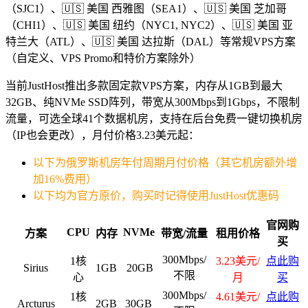
（SJC1）、🇺🇸 美国 西雅图（SEA1）、🇺🇸 美国 芝加哥
（CHI1）、🇺🇸 美国 纽约（NYC1, NYC2）、🇺🇸 美国 亚
特兰大（ATL）、🇺🇸 美国 达拉斯（DAL）等常规VPS方案
（自定义、VPS Promo和特价方案除外）
当前JustHost推出多款固定款VPS方案，内存从1GB到最大
32GB、纯NVMe SSD阵列，带宽从300Mbps到1Gbps，不限制
流量，可选全球41个数据机房，支持在后台免费一键切换机房
（IP也会更改），月付价格3.23美元起：
以下为俄罗斯机房年付周期月付价格（其它机房额外增
加16%费用）
以下均为官方原价，购买时记得使用JustHost优惠码
官网购
CPU
NVMe
方案
内存
带宽/流量
租用价格
买
300Mbps/
1核
3.23美元/
点此购
Sirius
1GB
20GB
不限
心
月
买
300Mbps/
1核
4.61美元/
点此购
Arcturus
2GB
30GB