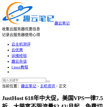
趣云笔记
收集云服务器优惠信息
记录云服务器使用心得
云主机测评
云优惠
运维经验
趣云杂谈
Linux教程
当前位置：
趣云笔记
主机资讯
正文
>
>
JustHost 618年中大促，美国VPS一律7.5
折，大带宽不限流量$2.42/月起，免费切