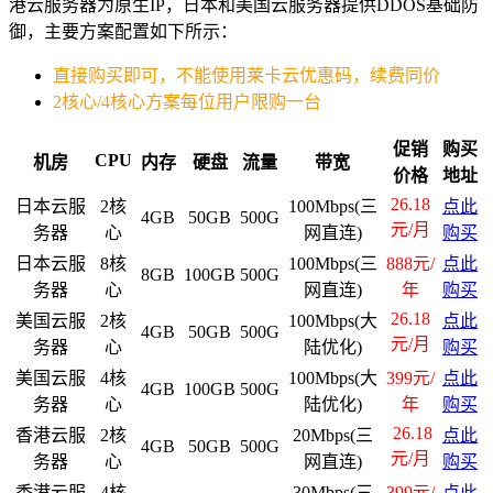
港云服务器为原生IP，日本和美国云服务器提供DDOS基础防
御，主要方案配置如下所示：
直接购买即可，不能使用莱卡云优惠码，续费同价
2核心/4核心方案每位用户限购一台
促销
购买
CPU
机房
内存
硬盘
流量
带宽
价格
地址
26.18
日本云服
2核
100Mbps(三
点此
4GB
50GB
500G
元/月
务器
心
网直连)
购买
日本云服
8核
100Mbps(三
888元/
点此
8GB
100GB
500G
务器
心
网直连)
年
购买
26.18
美国云服
2核
100Mbps(大
点此
4GB
50GB
500G
元/月
务器
心
陆优化)
购买
美国云服
4核
100Mbps(大
399元/
点此
4GB
100GB
500G
务器
心
陆优化)
年
购买
26.18
香港云服
2核
20Mbps(三
点此
4GB
50GB
500G
元/月
务器
心
网直连)
购买
香港云服
4核
30Mbps(三
399元/
点此