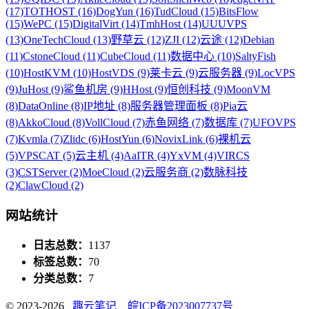
(17)
TOTHOST (16)
DogYun (16)
TudCloud (15)
BitsFlow
(15)
WePC (15)
DigitalVirt (14)
TmhHost (14)
UUUVPS
(13)
OneTechCloud (13)
野草云 (12)
ZJI (12)
云途 (12)
Debian
(11)
CstoneCloud (11)
CubeCloud (11)
数据中心 (10)
SaltyFish
(10)
HostKVM (10)
HostVDS (9)
莱卡云 (9)
云服务器 (9)
LocVPS
(9)
JuHost (9)
鲨鱼机房 (9)
HHost (9)
恒创科技 (9)
MoonVM
(8)
DataOnline (8)
IP地址 (8)
服务器管理面板 (8)
Pia云
(8)
AkkoCloud (8)
VollCloud (7)
赤鱼网络 (7)
数据库 (7)
UFOVPS
(7)
Kvmla (7)
Zlidc (6)
HostYun (6)
NovixLink (6)
裸机云
(5)
VPSCAT (5)
云主机 (4)
AaITR (4)
YxVM (4)
VIRCS
(3)
CSTServer (2)
MoeCloud (2)
云服务商 (2)
数脉科技
(2)
ClawCloud (2)
网站统计
日志总数：
1137
标签总数：
70
分类总数：
7
© 2023-2026
趣云笔记
皖ICP备2023007737号