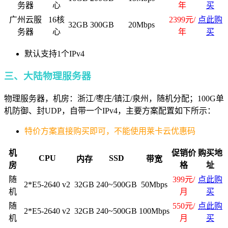
务器
心
年
买
广州云服
16核
2399元/
点此购
32GB
300GB
20Mbps
务器
心
年
买
默认支持1个IPv4
三、大陆物理服务器
物理服务器，机房：浙江/枣庄/镇江/泉州，随机分配；100G单
机防御、封UDP，自带一个IPv4，主要方案配置如下所示：
特价方案直接购买即可，不能使用莱卡云优惠码
机
促销价
购买地
CPU
SSD
内存
带宽
房
格
址
随
399元/
点此购
2*E5-2640 v2
32GB
240~500GB
50Mbps
机
月
买
随
550元/
点此购
2*E5-2640 v2
32GB
240~500GB
100Mbps
机
月
买