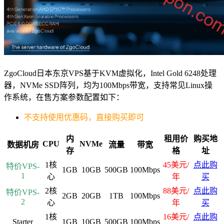
ZgoCloud日本东京VPS基于KVM虚拟化，Intel Gold 6248处理
器，NVMe SSD阵列，均为100Mbps带宽，支持常见Linux操
作系统，在售方案参数配置如下：
不支持使用优惠码，直接购买即可
内
租用价
购买地
CPU
NVMe
数据机房
流量
带宽
存
格
址
1核
45美元/
点此购
特价VPS-
1GB
10GB
500GB
100Mbps
1
心
年
买
2核
88美元/
点此购
特价VPS-
2GB
20GB
1TB
100Mbps
2
心
年
买
1核
16美元/
点此购
Starter
1GB
10GB
500GB
100Mbps