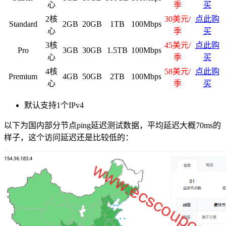
心
季
买
2核
30美元/
点此购
Standard
2GB
20GB
1TB
100Mbps
心
季
买
3核
45美元/
点此购
Pro
3GB
30GB
1.5TB
100Mbps
心
季
买
4核
58美元/
点此购
Premium
4GB
50GB
2TB
100Mbps
心
季
买
默认支持1个IPv4
以下为国内部分节点ping延迟测试数据，平均延迟大概70ms的
样子，这个访问延迟还是比较低的：