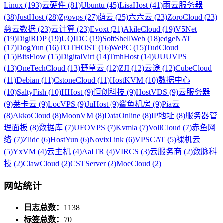
Linux (193)
云硬件 (81)
Ubuntu (45)
LisaHost (41)
雨云服务器
(38)
JustHost (28)
Zgovps (27)
荫云 (25)
六六云 (23)
ZoroCloud (23)
慈云数据 (23)
云计算 (23)
Evoxt (21)
AkileCloud (19)
V5Net
(19)
DigiRDP (19)
UQIDC (19)
SoftShellWeb (18)
edgeNAT
(17)
DogYun (16)
TOTHOST (16)
WePC (15)
TudCloud
(15)
BitsFlow (15)
DigitalVirt (14)
TmhHost (14)
UUUVPS
(13)
OneTechCloud (13)
野草云 (12)
ZJI (12)
云途 (12)
CubeCloud
(11)
Debian (11)
CstoneCloud (11)
HostKVM (10)
数据中心
(10)
SaltyFish (10)
HHost (9)
恒创科技 (9)
HostVDS (9)
云服务器
(9)
莱卡云 (9)
LocVPS (9)
JuHost (9)
鲨鱼机房 (9)
Pia云
(8)
AkkoCloud (8)
MoonVM (8)
DataOnline (8)
IP地址 (8)
服务器管
理面板 (8)
数据库 (7)
UFOVPS (7)
Kvmla (7)
VollCloud (7)
赤鱼网
络 (7)
Zlidc (6)
HostYun (6)
NovixLink (6)
VPSCAT (5)
裸机云
(5)
YxVM (4)
云主机 (4)
AaITR (4)
VIRCS (3)
云服务商 (2)
数脉科
技 (2)
ClawCloud (2)
CSTServer (2)
MoeCloud (2)
网站统计
日志总数：
1138
标签总数：
70