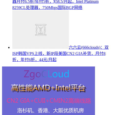
器月付6.5折/年付5折，$58.5/月起，Intel Platinum
8259CL处理器，750Mbps国际BGP网络
六六云(666clouds)：双
ISP韩国VPS上线，新IP段美国CN2 GIA补货，月付8
折，年付6折，44元/月起