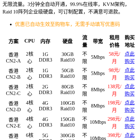
无限流量。3分钟全自动开通，99.9%在线率，KVM架构，
Raid 10阵列企业级硬盘，可订制配置，不满意可退款。
优惠已自动生效至购物车，无需手动填写优惠码
流
租用
购买
CPU
方案
内存
硬盘
带宽
量
价格
地址
2核
不
58元/
点此
1G
30GB
香港
5Mbps
DDR3
Raid10
CN2-A
心
限
月
购买
2核
不
98元/
点此
1G
50GB
香港
5Mbps
DDR3
Raid10
CN2-B
心
限
月
购买
2核
不
138元/
点此
2G
80GB
香港
8Mbps
DDR3
Raid10
CN2-C
心
限
月
购买
4核
不
198元/
点此
4G
100GB
香港
8Mbps
DDR3
Raid10
CN2-D
心
限
月
购买
4核
不
298元/
点此
4G
150GB
香港
10Mbps
DDR3
Raid10
CN2-E
心
限
月
购买
6核
不
398元/
点此
5G
300GB
香港
10Mbps