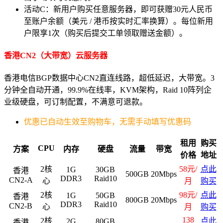
活动C：新用户购买任意服务器，即可获赠30元人民币
至账户余额（美元 / 港币按实时汇率换算）。每位新用
户限享1次（购买后提交工单领取赠送金额）。
香港CN2（大带宽）云服务器
香港电信BGP数据中心CN2直连线路，超低延迟，大带宽。3
分钟全自动开通，99.9%在线率，KVM架构，Raid 10阵列企
业级硬盘，可订制配置，不满意可退款。
优惠已自动生效至购物车，无需手动填写优惠码
租用
购买
CPU
方案
内存
硬盘
流量
带宽
价格
地址
2核
58元/
点此
1G
30GB
香港
500GB
20Mbps
DDR3
Raid10
CN2-A
心
月
购买
2核
98元/
点此
1G
50GB
香港
800GB
20Mbps
DDR3
Raid10
CN2-B
心
月
购买
138
2核
点此
2G
80GB
香港