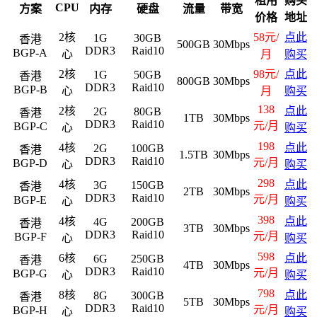
租用
购买
CPU
方案
内存
硬盘
流量
带宽
价格
地址
2核
58元/
点此
1G
30GB
香港
500GB
30Mbps
DDR3
Raid10
BGP-A
心
月
购买
2核
98元/
点此
1G
50GB
香港
800GB
30Mbps
DDR3
Raid10
BGP-B
心
月
购买
138
2核
点此
2G
80GB
香港
1TB
30Mbps
DDR3
Raid10
元/月
BGP-C
心
购买
198
4核
点此
2G
100GB
香港
1.5TB
30Mbps
DDR3
Raid10
元/月
BGP-D
心
购买
298
4核
点此
3G
150GB
香港
2TB
30Mbps
DDR3
Raid10
元/月
BGP-E
心
购买
398
4核
点此
4G
200GB
香港
3TB
30Mbps
DDR3
Raid10
元/月
BGP-F
心
购买
598
6核
点此
6G
250GB
香港
4TB
30Mbps
DDR3
Raid10
元/月
BGP-G
心
购买
798
8核
点此
8G
300GB
香港
5TB
30Mbps
DDR3
Raid10
元/月
BGP-H
心
购买