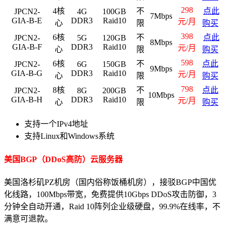
298
4核
不
点此
JPCN2-
4G
100GB
7Mbps
GIA-B-E
DDR3
Raid10
元/月
心
限
购买
398
6核
不
点此
JPCN2-
5G
120GB
8Mbps
GIA-B-F
DDR3
Raid10
元/月
心
限
购买
598
6核
不
点此
JPCN2-
6G
150GB
9Mbps
GIA-B-G
DDR3
Raid10
元/月
心
限
购买
798
8核
不
点此
JPCN2-
8G
200GB
10Mbps
GIA-B-H
DDR3
Raid10
元/月
心
限
购买
支持一个IPv4地址
支持Linux和Windows系统
美国BGP（DDoS高防）云服务器
美国洛杉矶PZ机房（国内俗称饭桶机房），接驳BGP中国优
化线路，100Mbps带宽，免费提供10Gbps DDoS攻击防御，3
分钟全自动开通，Raid 10阵列企业级硬盘，99.9%在线率，不
满意可退款。