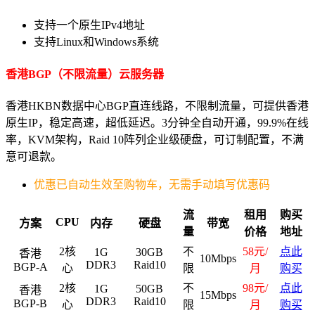
支持一个原生IPv4地址
支持Linux和Windows系统
香港BGP（不限流量）云服务器
香港HKBN数据中心BGP直连线路，不限制流量，可提供香港
原生IP，稳定高速，超低延迟。3分钟全自动开通，99.9%在线
率，KVM架构，Raid 10阵列企业级硬盘，可订制配置，不满
意可退款。
优惠已自动生效至购物车，无需手动填写优惠码
流
租用
购买
CPU
方案
内存
硬盘
带宽
量
价格
地址
2核
不
58元/
点此
1G
30GB
香港
10Mbps
DDR3
Raid10
BGP-A
心
限
月
购买
2核
不
98元/
点此
1G
50GB
香港
15Mbps
DDR3
Raid10
BGP-B
心
限
月
购买