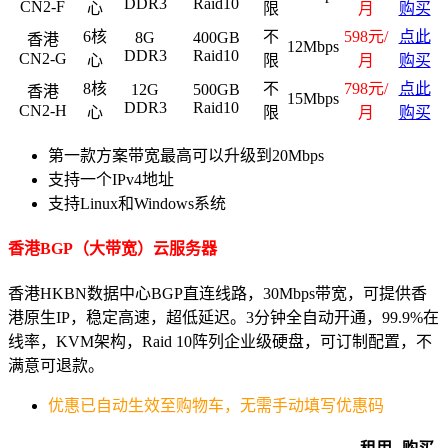
DDR3
Raid10
CN2-F
心
限
月
购买
6核
不
598元/
点此
8G
400GB
香港
12Mbps
DDR3
Raid10
CN2-G
心
限
月
购买
8核
不
798元/
点此
12G
500GB
香港
15Mbps
DDR3
Raid10
CN2-H
心
限
月
购买
第一款方案带宽最高可以升级到20Mbps
支持一个IPv4地址
支持Linux和Windows系统
香港BGP（大带宽）云服务器
香港HKBN数据中心BGP直连线路，30Mbps带宽，可提供香
港原生IP，稳定高速，超低延迟。3分钟全自动开通，99.9%在
线率，KVM架构，Raid 10阵列企业级硬盘，可订制配置，不
满意可退款。
优惠已自动生效至购物车，无需手动填写优惠码