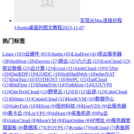
实现从Mac连接远程
Ubuntu桌面的图文教程
2023-11-07
热门标签
Linux (193)
云硬件 (81)
Ubuntu (45)
LisaHost (41)
雨云服务器
(38)
JustHost (28)
Zgovps (27)
荫云 (25)
六六云 (23)
ZoroCloud (23)
慈云数据 (23)
云计算 (23)
Evoxt (21)
AkileCloud (19)
V5Net
(19)
DigiRDP (19)
UQIDC (19)
SoftShellWeb (18)
edgeNAT
(17)
DogYun (16)
TOTHOST (16)
WePC (15)
TudCloud
(15)
BitsFlow (15)
DigitalVirt (14)
TmhHost (14)
UUUVPS
(13)
OneTechCloud (13)
野草云 (12)
ZJI (12)
云途 (12)
CubeCloud
(11)
Debian (11)
CstoneCloud (11)
HostKVM (10)
数据中心
(10)
SaltyFish (10)
HHost (9)
恒创科技 (9)
HostVDS (9)
云服务器
(9)
莱卡云 (9)
LocVPS (9)
JuHost (9)
鲨鱼机房 (9)
Pia云
(8)
AkkoCloud (8)
MoonVM (8)
DataOnline (8)
IP地址 (8)
服务器管
理面板 (8)
数据库 (7)
UFOVPS (7)
Kvmla (7)
VollCloud (7)
赤鱼网