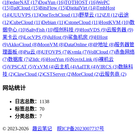
(18)
edgeNAT (17)
DogYun (16)
TOTHOST (16)
WePC
(15)
TudCloud (15)
BitsFlow (15)
DigitalVirt (14)
TmhHost
(14)
UUUVPS (13)
OneTechCloud (13)
野草云 (12)
ZJI (12)
云途
(12)
CubeCloud (11)
Debian (11)
CstoneCloud (11)
HostKVM (10)
数
据中心 (10)
SaltyFish (10)
恒创科技 (9)
HostVDS (9)
云服务器 (9)
莱卡云 (9)
LocVPS (9)
JuHost (9)
鲨鱼机房 (9)
HHost
(9)
AkkoCloud (8)
MoonVM (8)
DataOnline (8)
IP地址 (8)
服务器管
理面板 (8)
Pia云 (8)
UFOVPS (7)
Kvmla (7)
VollCloud (7)
赤鱼网络
(7)
数据库 (7)
Zlidc (6)
HostYun (6)
NovixLink (6)
裸机云
(5)
VPSCAT (5)
YxVM (4)
云主机 (4)
AaITR (4)
VIRCS (3)
数脉科
技 (2)
ClawCloud (2)
CSTServer (2)
MoeCloud (2)
云服务商 (2)
网站统计
日志总数：
1138
标签总数：
70
分类总数：
7
© 2023-2026
趣云笔记
皖ICP备2023007737号