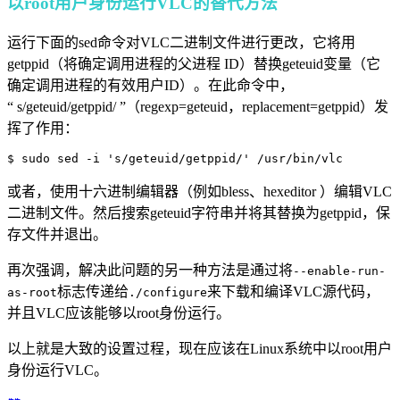
以root用户身份运行VLC的替代方法
运行下面的sed命令对VLC二进制文件进行更改，它将用
getppid（将确定调用进程的父进程 ID）替换geteuid变量（它
确定调用进程的有效用户ID）。在此命令中，
“ s/geteuid/getppid/ ”（regexp=geteuid，replacement=getppid）发
挥了作用：
$ sudo sed -i 's/geteuid/getppid/' /usr/bin/vlc
或者，使用十六进制编辑器（例如bless、hexeditor ）编辑VLC
二进制文件。然后搜索geteuid字符串并将其替换为getppid，保
存文件并退出。
再次强调，解决此问题的另一种方法是通过将
--enable-run-
标志传递给
来下载和编译VLC源代码，
as-root
./configure
并且VLC应该能够以root身份运行。
以上就是大致的设置过程，现在应该在Linux系统中以root用户
身份运行VLC。