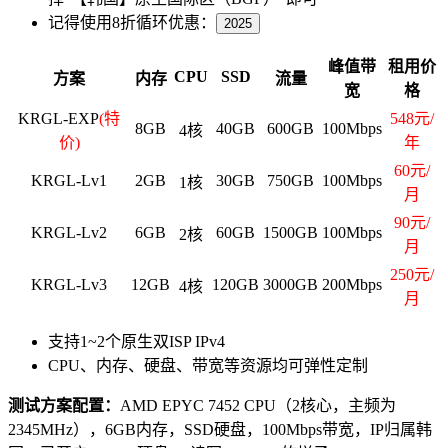
记得使用8折循环优惠：
2025
峰值带
租用价
CPU
SSD
方案
内存
流量
宽
格
KRGL-EXP
(特
548元/
8GB
40GB
600GB
100Mbps
4核
价)
年
60元/
KRGL-Lv1
2GB
30GB
750GB
100Mbps
1核
月
90元/
KRGL-Lv2
6GB
60GB
1500GB
100Mbps
2核
月
250元/
KRGL-Lv3
12GB
120GB
3000GB
200Mbps
4核
月
支持1~2个原生双ISP IPv4
CPU、内存、硬盘、带宽等资源均可弹性定制
测试方案配置：
AMD EPYC 7452 CPU（2核心，主频为
2345MHz），6GB内存，SSD硬盘，100Mbps带宽，IP归属韩