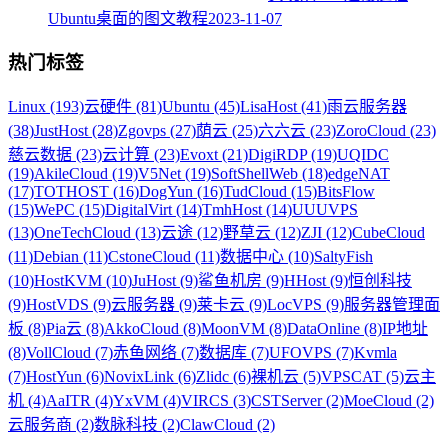
Ubuntu桌面的图文教程
2023-11-07
热门标签
Linux (193)
云硬件 (81)
Ubuntu (45)
LisaHost (41)
雨云服务器
(38)
JustHost (28)
Zgovps (27)
荫云 (25)
六六云 (23)
ZoroCloud (23)
慈云数据 (23)
云计算 (23)
Evoxt (21)
DigiRDP (19)
UQIDC
(19)
AkileCloud (19)
V5Net (19)
SoftShellWeb (18)
edgeNAT
(17)
TOTHOST (16)
DogYun (16)
TudCloud (15)
BitsFlow
(15)
WePC (15)
DigitalVirt (14)
TmhHost (14)
UUUVPS
(13)
OneTechCloud (13)
云途 (12)
野草云 (12)
ZJI (12)
CubeCloud
(11)
Debian (11)
CstoneCloud (11)
数据中心 (10)
SaltyFish
(10)
HostKVM (10)
JuHost (9)
鲨鱼机房 (9)
HHost (9)
恒创科技
(9)
HostVDS (9)
云服务器 (9)
莱卡云 (9)
LocVPS (9)
服务器管理面
板 (8)
Pia云 (8)
AkkoCloud (8)
MoonVM (8)
DataOnline (8)
IP地址
(8)
VollCloud (7)
赤鱼网络 (7)
数据库 (7)
UFOVPS (7)
Kvmla
(7)
HostYun (6)
NovixLink (6)
Zlidc (6)
裸机云 (5)
VPSCAT (5)
云主
机 (4)
AaITR (4)
YxVM (4)
VIRCS (3)
CSTServer (2)
MoeCloud (2)
云服务商 (2)
数脉科技 (2)
ClawCloud (2)