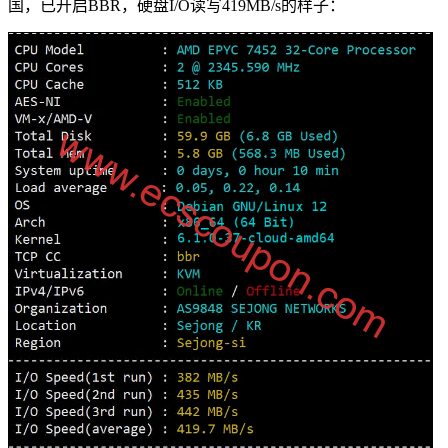
国，已开启BBR，硬盘I/O读写419MB/s的样子：