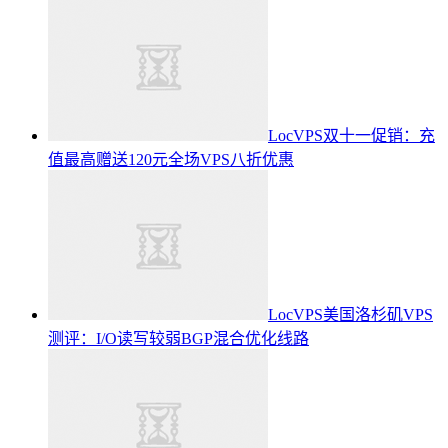
LocVPS双十一促销：充
值最高赠送120元全场VPS八折优惠
LocVPS美国洛杉矶VPS
测评：I/O读写较弱BGP混合优化线路