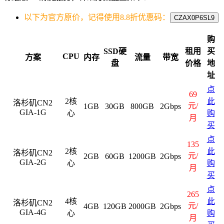
以下为官方原价，记得使用8.8折优惠码：
CZAX0P6SL9
购
SSD硬
租用
买
CPU
方案
内存
流量
带宽
盘
价格
地
址
点
69
2核
此
洛杉矶CN2
元/
1GB
30GB
800GB
2Gbps
GIA-1G
心
购
月
买
点
135
2核
此
洛杉矶CN2
元/
2GB
60GB
1200GB
2Gbps
GIA-2G
心
购
月
买
点
265
4核
此
洛杉矶CN2
元/
4GB
120GB
2000GB
2Gbps
GIA-4G
心
购
月