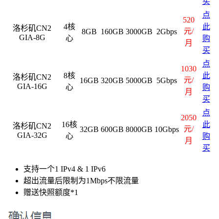
买
点
520
4核
此
洛杉矶CN2
元/
8GB
160GB
3000GB
2Gbps
GIA-8G
心
购
月
买
点
1030
8核
此
洛杉矶CN2
元/
16GB
320GB
5000GB
5Gbps
GIA-16G
心
购
月
买
点
2050
16核
此
洛杉矶CN2
元/
32GB
600GB
8000GB
10Gbps
GIA-32G
心
购
月
买
支持一个1 IPv4 & 1 IPv6
超出流量后限制为1Mbps不限流量
赠送快照额度*1