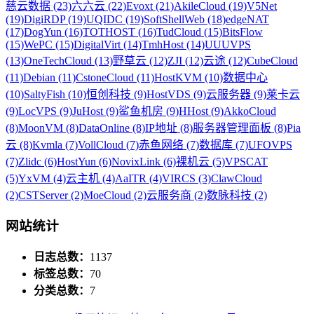
慈云数据 (23)
六六云 (22)
Evoxt (21)
AkileCloud (19)
V5Net
(19)
DigiRDP (19)
UQIDC (19)
SoftShellWeb (18)
edgeNAT
(17)
DogYun (16)
TOTHOST (16)
TudCloud (15)
BitsFlow
(15)
WePC (15)
DigitalVirt (14)
TmhHost (14)
UUUVPS
(13)
OneTechCloud (13)
野草云 (12)
ZJI (12)
云途 (12)
CubeCloud
(11)
Debian (11)
CstoneCloud (11)
HostKVM (10)
数据中心
(10)
SaltyFish (10)
恒创科技 (9)
HostVDS (9)
云服务器 (9)
莱卡云
(9)
LocVPS (9)
JuHost (9)
鲨鱼机房 (9)
HHost (9)
AkkoCloud
(8)
MoonVM (8)
DataOnline (8)
IP地址 (8)
服务器管理面板 (8)
Pia
云 (8)
Kvmla (7)
VollCloud (7)
赤鱼网络 (7)
数据库 (7)
UFOVPS
(7)
Zlidc (6)
HostYun (6)
NovixLink (6)
裸机云 (5)
VPSCAT
(5)
YxVM (4)
云主机 (4)
AaITR (4)
VIRCS (3)
ClawCloud
(2)
CSTServer (2)
MoeCloud (2)
云服务商 (2)
数脉科技 (2)
网站统计
日志总数：
1137
标签总数：
70
分类总数：
7