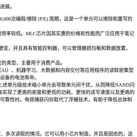
了进展。
0次编程/擦除 (P/E) 周期，这是一个单元可以擦除和重写的
耐用率较低。MLC芯片因其实惠的价格和性能而广泛应用于笔记
LC便宜，并且具有智能控制器，可以管理磨损均衡和数据放置，
便宜的类型，主要用于消费产品。
（AI）、机器学习、大数据和内容交付等应用程序的读取密集型
高设备的电池寿命。
上述单元级技术缩小单元会导致单元间干扰，从而降低NAND闪
设备实现了更高的密度和更低的功耗、更快的读写速度以及更高的
可靠性时。电荷捕获闪存取代了浮栅技术，有助于降低总体制
写、多次读取的情况。它可以用小芯片制造，并且是固态的，这