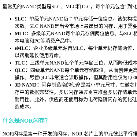
最常见的NAND类型是SLC、MLC和TLC，每个单元包含1到
SLC：
单级单元NAND每个单元存储一位信息。该架构提供
次数。SLC NAND是当今市场上最昂贵的闪存，用于
MLC：
多级单元NAND每个单元存储两位信息。与SL
本电脑和PC等消费产品中。
eMLC：
企业多级单元源自MLC，每个单元仍存储两位，
以帮助延长使用寿命。
TLC：
三级单元NAND每个单元存储三位，从而降低成本和
QLC：
四级单元NAND每个单元存储四位，从而创建更
操作。尽管QLC非常适合读取操作，但其耐用性仅为1,0
3D NAND：
闪存制造商的使命是减小单元尺寸，在微芯片
存中的数据完整性。多层闪存通过垂直堆叠多层存储单元
耐用性。此外，供应商还使用称为电荷陷阱闪存的氮化硅
造成本。
什么是NOR闪存？
NOR闪存是第一种开发的闪存，NOR 芯片上的单元彼此平