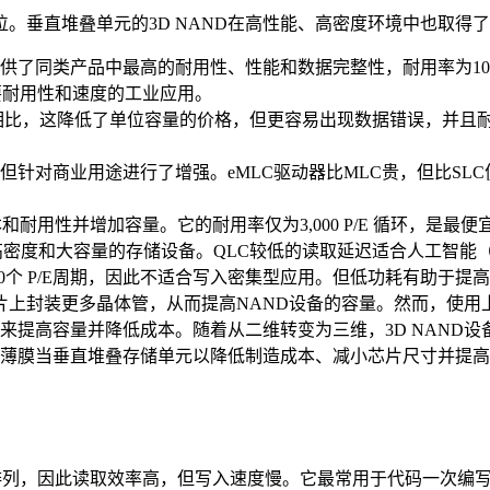
3位。垂直堆叠单元的3D NAND在高性能、高密度环境中也取得
了同类产品中最高的耐用性、性能和数据完整性，耐用率为100,00
需要耐用性和速度的工业应用。
C相比，这降低了单位容量的价格，但更容易出现数据错误，并且
但针对商业用途进行了增强。eMLC驱动器比MLC贵，但比S
耐用性并增加容量。它的耐用率仅为3,000 P/E 循环，是最
高密度和大容量的存储设备。QLC较低的读取延迟适合人工智能
00个 P/E周期，因此不适合写入密集型应用。但低功耗有助于提
上封装更多晶体管，从而提高NAND设备的容量。然而，使用
来提高容量并降低成本。随着从二维转变为三维，3D NAND
薄膜当垂直堆叠存储单元以降低制造成本、减小芯片尺寸并提高
行排列，因此读取效率高，但写入速度慢。它最常用于代码一次编