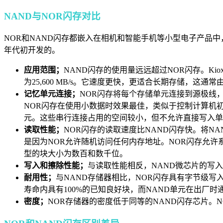
NAND与NOR闪存对比
NOR和NAND闪存都嵌入在相机和智能手机等小型电子产品中
年代初开发的。
应用范围；
NAND闪存的使用量远远超过NOR闪存。Kiox
为25,600 MB/s。它速度更快，更适合长期存储，这
记忆单元连接；
NOR闪存将每个存储单元连接到源极线
NOR闪存在使用小数据时效果最佳，类似于控制计算机初
元。这些串行连接占用的空间较小，但不允许直接写入单
读取性能；
NOR闪存的读取速度比NAND闪存快。将NAND
是因为NOR允许随机访问任何内存地址。NOR闪存允许
型的块大小为数百和数千位。
写入和擦除性能；
与读取性能相反，NAND微芯片的写入
耐用性；
与NAND存储器相比，NOR闪存具有字节级写
寿命内具有100%的已知良好块，而NAND单元在出厂时通
密度；
NOR存储器的密度低于同等的NAND闪存芯片。NO