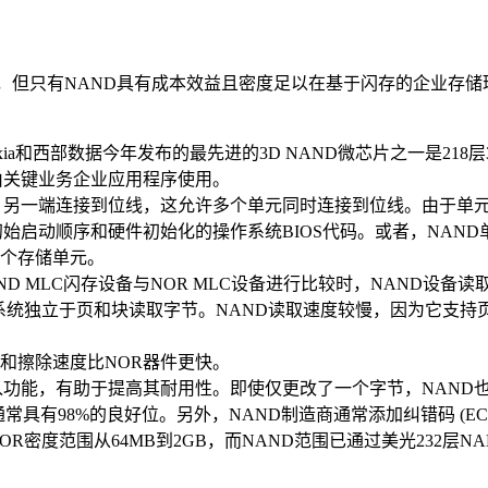
，但只有NAND具有成本效益且密度足以在基于闪存的企业存储
ia和西部数据今年发布的最先进的3D NAND微芯片之一是218层3
通常由关键业务企业应用程序使用。
，另一端连接到位线，这允许多个单元同时连接到位线。由于单
始启动顺序和硬件初始化的操作系统BIOS代码。或者，NAN
个存储单元。
 MLC闪存设备与NOR MLC设备进行比较时，NAND设备读取速率约
系统独立于页和块读取字节。NAND读取速度较慢，因为它支持
和擦除速度比NOR器件更快。
入功能，有助于提高其耐用性。即使仅更改了一个字节，NAND也
常具有98%的良好位。另外，NAND制造商通常添加纠错码 (EC
R密度范围从64MB到2GB，而NAND范围已通过美光232层NA