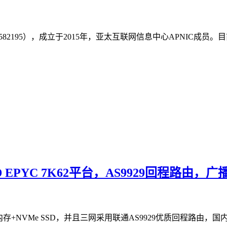
2582195），成立于2015年，亚太互联网信息中心APNIC成
PYC 7K62平台，AS9929回程路由，广播IP解
DR4内存+NVMe SSD，并且三网采用联通AS9929优质回程路